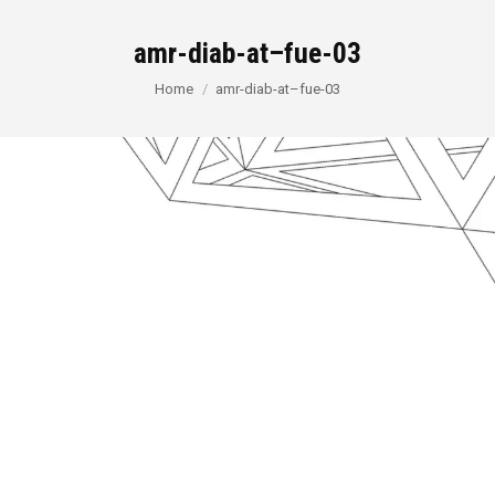
amr-diab-at–fue-03
You are here:
Home
amr-diab-at–fue-03