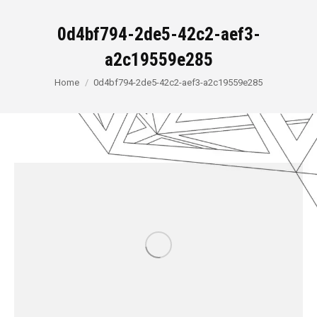
0d4bf794-2de5-42c2-aef3-
a2c19559e285
You are here:
Home
0d4bf794-2de5-42c2-aef3-a2c19559e285