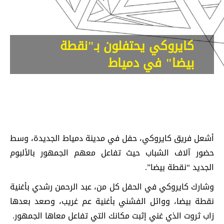
كايروكي يحتفلون بـ"نقطة
بيضا" في دمياط
أشعل فريق كايروكي، حفل في مدينة دمياط الجديدة، وسط
حضور آلاف الشباب حيث تفاعل معهم الجمهور بالألبوم
الجديد “نقطة بيضا”.
وشارك كايروكي في الحفل كل من، عبد الرحمن رشدي بأغنية
نقطة بيضا، ووائل الفشني بأغنية عم غريب، وصعد بعدها
زاب ثروت الذي غني إثبت مكانك التي تفاعل معاها الجمهور.