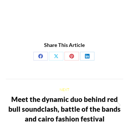
Share This Article
Share
Share
Share
Share
on
on
on
on
Facebook
X
Pinterest
LinkedIn
Post
NEXT
navigation
Meet the dynamic duo behind red
bull soundclash, battle of the bands
Next
post:
and cairo fashion festival