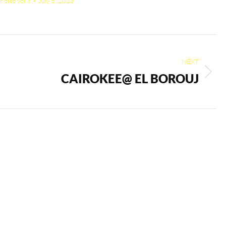
r diab vol 3
July 5, 2023
NEXT
CAIROKEE@ EL BOROUJ
Next
album: