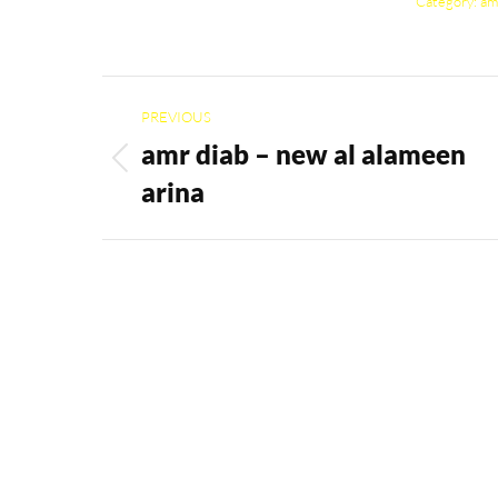
Category:
am
Album
PREVIOUS
navigation
amr diab – new al alameen
Previous
arina
album: