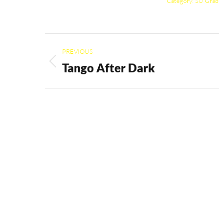
Category:
SU Grad
Album
PREVIOUS
navigation
Tango After Dark
Previous
album: