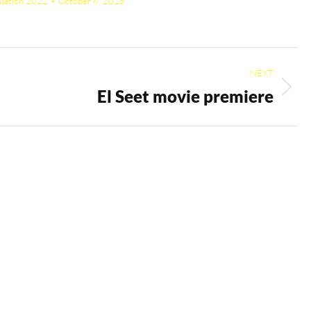
uation 2022
October 6, 2025
NEXT
El Seet movie premiere
Next
album: