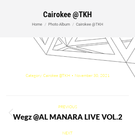
Cairokee @TKH
You are here:
Home
Photo Album
Cairokee @TKH
Category:
Cairokee @TKH
November 30, 2021
Album
PREVIOUS
navigation
Wegz @AL MANARA LIVE VOL.2
Previous
album:
NEXT