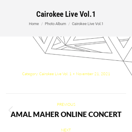
Cairokee Live Vol.1
You are here:
Home
Photo Album
Cairokee Live Vol.1
Category:
Cairokee Live Vol. 1
November 21, 2021
Album
PREVIOUS
navigation
AMAL MAHER ONLINE CONCERT
Previous
album:
NEXT