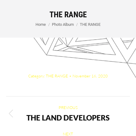
THE RANGE
You are here:
Home
Photo Album
THE RANGE
Category:
THE RANGE
November 16, 2020
Album
PREVIOUS
navigation
THE LAND DEVELOPERS
Previous
album:
NEXT